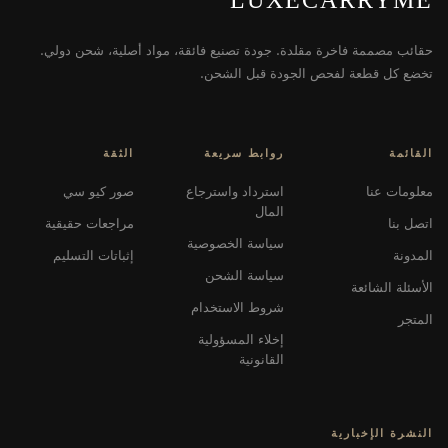
LUXECARRYME
حقائب مصممة فاخرة مقلدة. جودة تصنيع فائقة، مواد أصلية، شحن دولي.
تخضع كل قطعة لفحص الجودة قبل الشحن.
القائمة
روابط سريعة
الثقة
معلومات عنا
استرداد واسترجاع
صور كيو سي
المال
اتصل بنا
مراجعات حقيقية
سياسة الخصوصية
المدونة
إثباتات التسليم
سياسة الشحن
الأسئلة الشائعة
شروط الاستخدام
المتجر
إخلاء المسؤولية
القانونية
النشرة الإخبارية