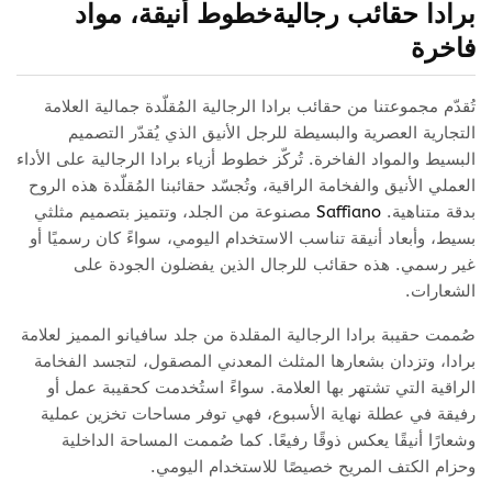
برادا
حقائب رجالية
خطوط أنيقة، مواد
فاخرة
تُقدّم مجموعتنا من حقائب برادا الرجالية المُقلّدة جمالية العلامة
التجارية العصرية والبسيطة للرجل الأنيق الذي يُقدّر التصميم
البسيط والمواد الفاخرة. تُركّز خطوط أزياء برادا الرجالية على الأداء
العملي الأنيق والفخامة الراقية، وتُجسّد حقائبنا المُقلّدة هذه الروح
بدقة متناهية.
Saffiano
مصنوعة من الجلد، وتتميز بتصميم مثلثي
بسيط، وأبعاد أنيقة تناسب الاستخدام اليومي، سواءً كان رسميًا أو
غير رسمي. هذه حقائب للرجال الذين يفضلون الجودة على
الشعارات.
صُممت حقيبة برادا الرجالية المقلدة من جلد سافيانو المميز لعلامة
برادا، وتزدان بشعارها المثلث المعدني المصقول، لتجسد الفخامة
الراقية التي تشتهر بها العلامة. سواءً استُخدمت كحقيبة عمل أو
رفيقة في عطلة نهاية الأسبوع، فهي توفر مساحات تخزين عملية
وشعارًا أنيقًا يعكس ذوقًا رفيعًا. كما صُممت المساحة الداخلية
وحزام الكتف المريح خصيصًا للاستخدام اليومي.