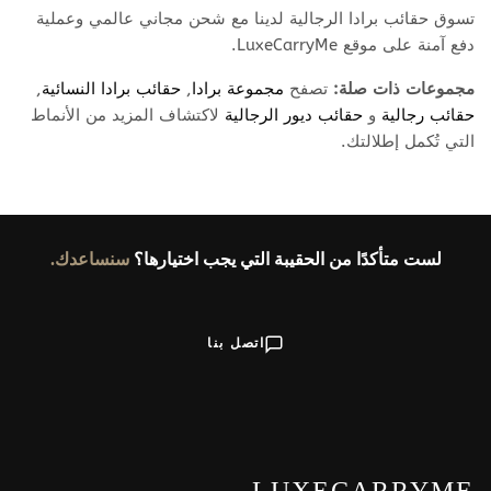
تسوق حقائب برادا الرجالية لدينا مع شحن مجاني عالمي وعملية
دفع آمنة على موقع LuxeCarryMe.
مجموعات ذات صلة:
تصفح
مجموعة برادا
,
حقائب برادا النسائية
,
حقائب رجالية
و
حقائب ديور الرجالية
لاكتشاف المزيد من الأنماط
التي تُكمل إطلالتك.
لست متأكدًا من الحقيبة التي يجب اختيارها؟
سنساعدك.
اتصل بنا