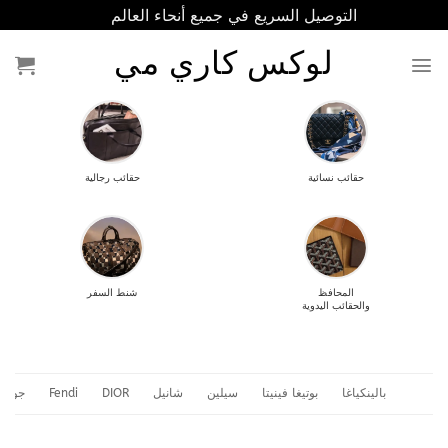
نتقل
التوصيل السريع في جميع أنحاء العالم
لى
لوكس كاري مي
لمحتوى
حقائب نسائية
حقائب رجالية
المحافظ
شنط السفر
والحقائب اليدوية
بالينكياغا
بوتيغا فينيتا
سيلين
شانيل
DIOR
Fendi
جويار